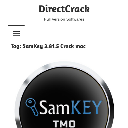
Skip
DirectCrack
to
content
Full Version Softwares
Tag:
SamKey 3.81.5 Crack mac